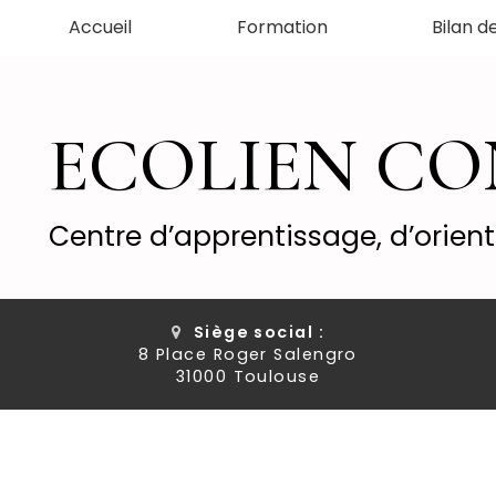
Aller
Accueil
Formation
Bilan 
au
contenu
principal
ECOLIEN C
Centre d’apprentissage, d’orien
Siège social :
8 Place Roger Salengro
31000 Toulouse