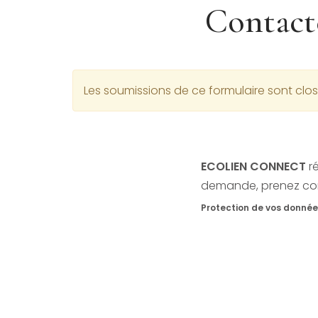
Contac
Message
Les soumissions de ce formulaire sont clos
d'avertissement
ECOLIEN CONNECT
ré
demande, prenez con
Protection de vos donné