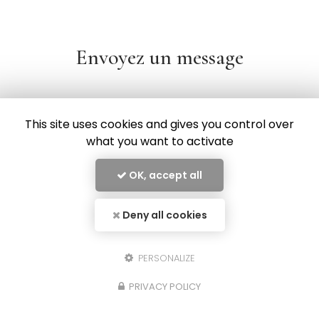
Envoyez un message
This site uses cookies and gives you control over
what you want to activate
OK, accept all
En savoir +
ECOLIEN CONNECT, centre d’apprentissage, d’orientation et
de formation dans les Landes
Deny all cookies
ECOLIEN CONNECT
Mentions légales
-
Plan du site
-
Liens utiles
-
Secteur
-
Cookies
-
Archives
PERSONALIZE
Fermer
Création et référencement de site Internet
Notre savoir-faire : ECOLIEN CONNECT à Mont-de-
PRIVACY POLICY
Demande de Devis
Marsan
ECOLIEN CONNECT : votre portail d'apprentissage et de