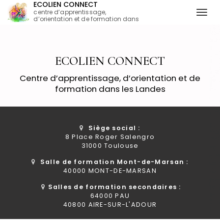
ECOLIEN CONNECT
centre d’apprentissage,
Togg
d’orientation et de formation dans
les Landes
navi
Aller
au
contenu
ECOLIEN CONNECT
principal
Centre d’apprentissage, d’orientation et de
formation dans les Landes
Siège social :
8 Place Roger Salengro
31000 Toulouse
Salle de formation Mont-de-Marsan :
40000 MONT-DE-MARSAN
Salles de formation secondaires :
64000 PAU
40800 AIRE-SUR-L'ADOUR