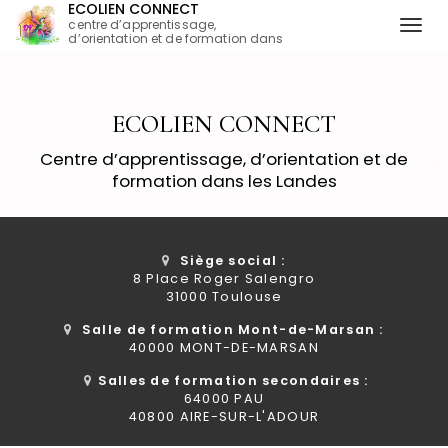
ECOLIEN CONNECT
centre d’apprentissage,
Togg
d’orientation et de formation dans
les Landes
navi
Aller
au
contenu
ECOLIEN CONNECT
principal
Centre d’apprentissage, d’orientation et de
formation dans les Landes
Siège social :
8 Place Roger Salengro
31000 Toulouse
Salle de formation Mont-de-Marsan :
40000 MONT-DE-MARSAN
Salles de formation secondaires :
64000 PAU
40800 AIRE-SUR-L'ADOUR