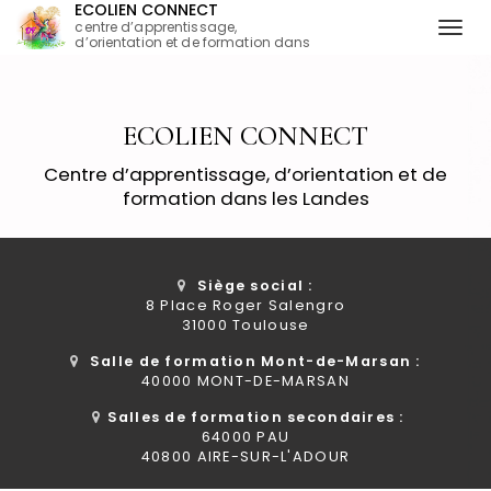
ECOLIEN CONNECT
centre d’apprentissage,
Togg
d’orientation et de formation dans
les Landes
navi
Aller
au
contenu
ECOLIEN CONNECT
principal
Centre d’apprentissage, d’orientation et de
formation dans les Landes
Siège social :
8 Place Roger Salengro
31000 Toulouse
Salle de formation Mont-de-Marsan :
40000 MONT-DE-MARSAN
Salles de formation secondaires :
64000 PAU
40800 AIRE-SUR-L'ADOUR