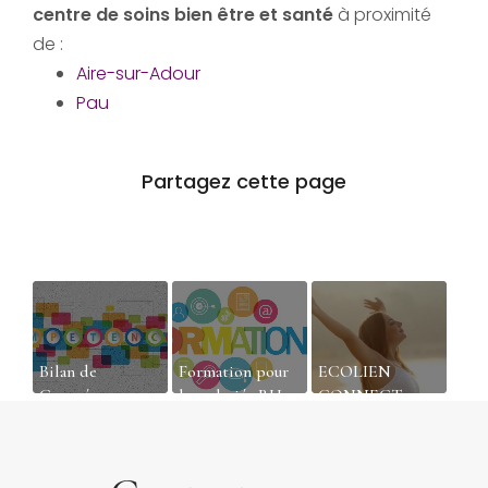
centre de soins bien être et santé
à proximité
de :
Aire-sur-Adour
Pau
Bilan de
Formation pour
ECOLIEN
Compétences en
les salariés RH
CONNECT :
Ligne : Évaluez
pour mieux
votre portail
et Développez
recruter dans les
d'apprentissage
vos
Landes
et de