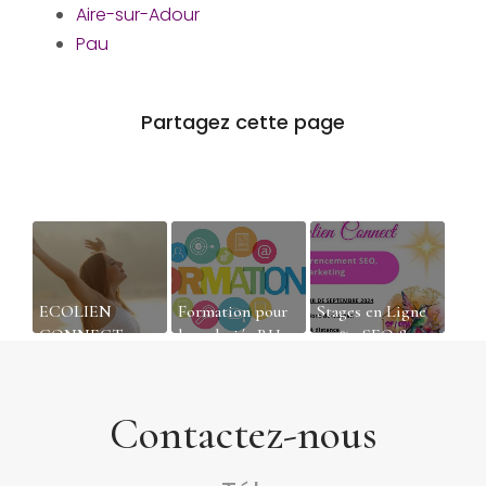
Aire-sur-Adour
Pau
ECOLIEN
Formation pour
Stages en Ligne
CONNECT :
les salariés RH
100% : SEO &
votre portail
pour mieux
Webmarketing -
d'apprentissage
recruter dans les
Ecolien Connect
et de
Landes
Contactez-nous
développement
professionnel