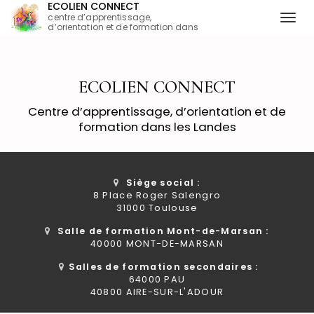
ECOLIEN CONNECT
centre d’apprentissage,
Togg
d’orientation et de formation dans
les Landes
navi
Aller
au
contenu
ECOLIEN CONNECT
principal
Centre d’apprentissage, d’orientation et de
formation dans les Landes
Siège social :
8 Place Roger Salengro
31000 Toulouse
Salle de formation Mont-de-Marsan :
40000 MONT-DE-MARSAN
Salles de formation secondaires :
64000 PAU
40800 AIRE-SUR-L'ADOUR