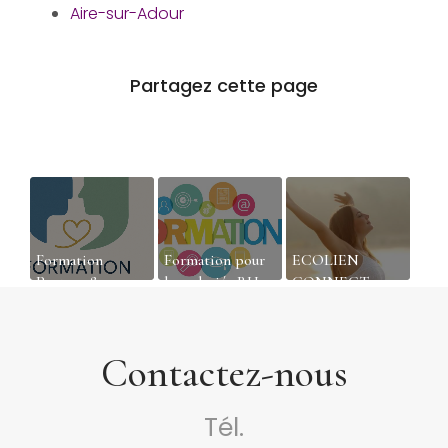
Aire-sur-Adour
Formation
Formation pour
ECOLIEN
Posture &
les salariés RH
CONNECT :
Relation
pour mieux
votre portail
d’accompagnement
recruter dans les
d'apprentissage
Landes
et de
Contactez-nous
développement
professionnel
Tél.