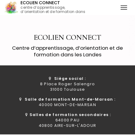
ECOLIEN CONNECT
centre d’apprentissage,
Togg
d’orientation et de formation dans
les Landes
navi
Aller
au
contenu
ECOLIEN CONNECT
principal
Centre d’apprentissage, d’orientation et de
formation dans les Landes
Siège social :
8 Place Roger Salengro
31000 Toulouse
Salle de formation Mont-de-Marsan :
40000 MONT-DE-MARSAN
Salles de formation secondaires :
64000 PAU
40800 AIRE-SUR-L'ADOUR